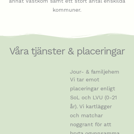
annat Västkom samt ett stort antal enskilda
kommuner.
Våra tjänster & placeringar
Jour- & familjehem
Vi tar emot
placeringar enligt
SoL och LVU (0-21
år). Vi kartlägger
och matchar
noggrant för att
bryta ogynnsamma