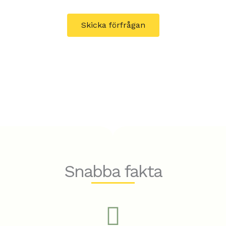
akut skydd till varaktig förändring.
Skicka förfrågan
Snabba fakta